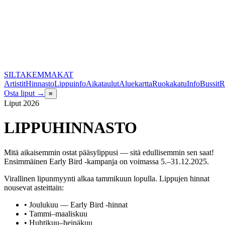
SILTA
KEMMAKAT
Artistit
Hinnasto
Lippuinfo
Aikataulut
Aluekartta
Ruokakatu
Info
Bussit
R
Osta liput →
≡
Liput 2026
LIPPU
HINNASTO
Mitä aikaisemmin ostat pääsylippusi — sitä edullisemmin sen saat!
Ensimmäinen
Early Bird
-kampanja on voimassa 5.–31.12.2025.
Virallinen lipunmyynti alkaa tammikuun lopulla. Lippujen hinnat
nousevat asteittain:
• Joulukuu — Early Bird -hinnat
• Tammi–maaliskuu
• Huhtikuu–heinäkuu