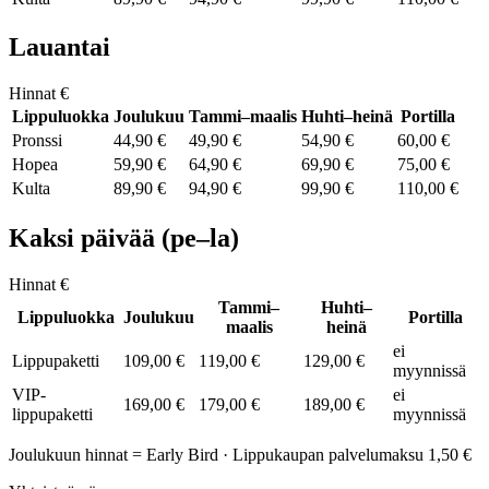
Lauantai
Hinnat €
Lippuluokka
Joulukuu
Tammi–maalis
Huhti–heinä
Portilla
Pronssi
44,90 €
49,90 €
54,90 €
60,00 €
Hopea
59,90 €
64,90 €
69,90 €
75,00 €
Kulta
89,90 €
94,90 €
99,90 €
110,00 €
Kaksi päivää (pe–la)
Hinnat €
Tammi–
Huhti–
Lippuluokka
Joulukuu
Portilla
maalis
heinä
ei
Lippupaketti
109,00 €
119,00 €
129,00 €
myynnissä
VIP-
ei
169,00 €
179,00 €
189,00 €
lippupaketti
myynnissä
Joulukuun hinnat = Early Bird · Lippukaupan palvelumaksu 1,50 €