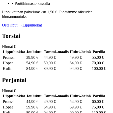
• Porttihinnasto kassalla
Lippukaupan palvelumaksu 1,50 €. Pidätämme oikeuden
hinnanmuutoksiin.
Osta liput →
Lippuluokat
Torstai
Hinnat €
Lippuluokka
Joulukuu
Tammi–maalis
Huhti–heinä
Portilla
Pronssi
39,90 €
44,90 €
49,90 €
55,00 €
Hopea
54,90 €
59,90 €
64,90 €
70,00 €
Kulta
84,90 €
89,90 €
94,90 €
100,00 €
Perjantai
Hinnat €
Lippuluokka
Joulukuu
Tammi–maalis
Huhti–heinä
Portilla
Pronssi
44,90 €
49,90 €
54,90 €
60,00 €
Hopea
59,90 €
64,90 €
69,90 €
75,00 €
Kulta
89,90 €
94,90 €
99,90 €
110,00 €