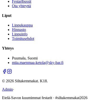
Festaribussit
Ota yhteyttä
Liput
Lippukauppa
Hinnasto
Lippuinfo
Toimitusehdot
Yhteys
Puumala, Suomi
miia.maenmaa-ketola@sky-bar.fi
©
2026
Siltakemmakat. K18.
Admin
·
Etelä-Savon kuumimmat festarit · #siltakemmakat2026