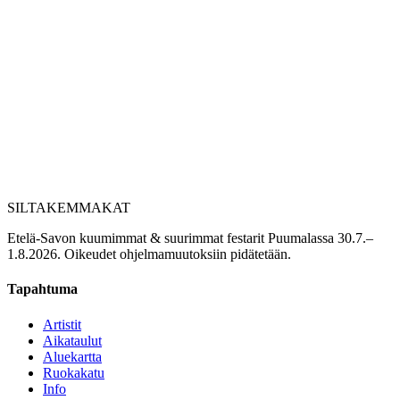
SILTA
KEMMAKAT
Etelä-Savon kuumimmat & suurimmat festarit Puumalassa 30.7.–
1.8.2026. Oikeudet ohjelmamuutoksiin pidätetään.
Tapahtuma
Artistit
Aikataulut
Aluekartta
Ruokakatu
Info